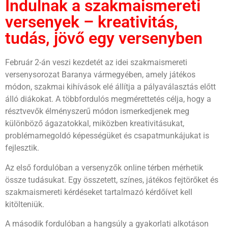
Indulnak a szakmaismereti
versenyek – kreativitás,
tudás, jövő egy versenyben
Február 2-án veszi kezdetét az idei szakmaismereti
versenysorozat Baranya vármegyében, amely játékos
módon, szakmai kihívások elé állítja a pályaválasztás előtt
álló diákokat. A többfordulós megmérettetés célja, hogy a
résztvevők élményszerű módon ismerkedjenek meg
különböző ágazatokkal, miközben kreativitásukat,
problémamegoldó képességüket és csapatmunkájukat is
fejlesztik.
Az első fordulóban a versenyzők online térben mérhetik
össze tudásukat. Egy összetett, színes, játékos fejtörőket és
szakmaismereti kérdéseket tartalmazó kérdőívet kell
kitölteniük.
A második fordulóban a hangsúly a gyakorlati alkotáson