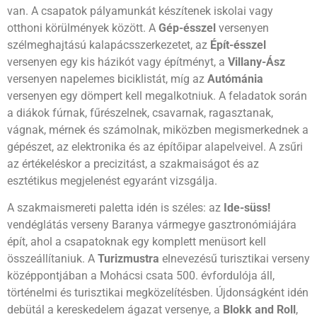
van. A csapatok pályamunkát készítenek iskolai vagy
otthoni körülmények között. A
Gép-ésszel
versenyen
szélmeghajtású kalapácsszerkezetet, az
Épít-ésszel
versenyen egy kis házikót vagy építményt, a
Villany-Ász
versenyen napelemes biciklistát, míg az
Autómánia
versenyen egy dömpert kell megalkotniuk. A feladatok során
a diákok fúrnak, fűrészelnek, csavarnak, ragasztanak,
vágnak, mérnek és számolnak, miközben megismerkednek a
gépészet, az elektronika és az építőipar alapelveivel. A zsűri
az értékeléskor a precizitást, a szakmaiságot és az
esztétikus megjelenést egyaránt vizsgálja.
A szakmaismereti paletta idén is széles: az
Ide-süss!
vendéglátás verseny Baranya vármegye gasztronómiájára
épít, ahol a csapatoknak egy komplett menüsort kell
összeállítaniuk. A
Turizmustra
elnevezésű turisztikai verseny
középpontjában a Mohácsi csata 500. évfordulója áll,
történelmi és turisztikai megközelítésben. Újdonságként idén
debütál a kereskedelem ágazat versenye, a
Blokk and Roll
,