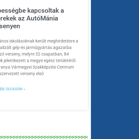
ességbe kapcsoltak a
rekek az AutóMánia
senyen
ános iskolásoknak került meghirdetésre a
alizált gép-és járműgyártás ágazatba
zó verseny, melyre 32 csapatban, 84
k jelentkezett a megye egész területéről.
ranya Vármegyei Szakképzési Centrum
 szervezett verseny első
BB OLVASOM »