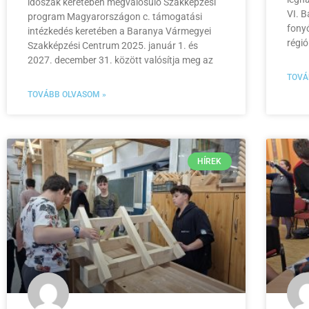
időszak keretében megvalósuló Szakképzési
VI. B
program Magyarországon c. támogatási
fonyó
intézkedés keretében a Baranya Vármegyei
régi
Szakképzési Centrum 2025. január 1. és
2027. december 31. között valósítja meg az
TOVÁ
TOVÁBB OLVASOM »
HÍREK