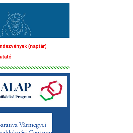
endezvények (naptár)
utató