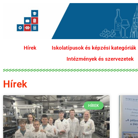
Hírek
Iskolatípusok és képzési kategóriák
Intézmények és szervezetek
Hírek
HÍREK