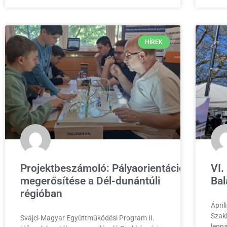
HÍREK
Projektbeszámoló: Pályaorientáció
VI.
megerősítése a Dél-dunántúli
Bal
régióban
Ápril
Szak
Svájci-Magyar Együttműködési Program II.
legna