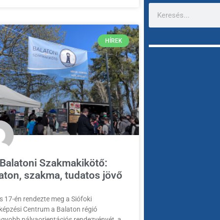
HÍREK
 Balatoni Szakmakikötő:
aton, szakma, tudatos jövő
is 17-én rendezte meg a Siófoki
képzési Centrum a Balaton régió
gyobb pályaorientációs rendezvényét, a