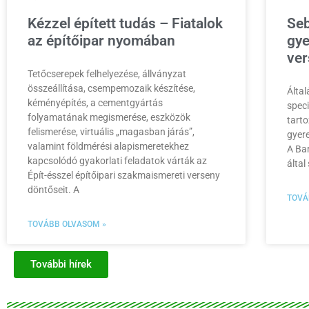
Kézzel épített tudás – Fiatalok
Seb
az építőipar nyomában
gye
ver
Tetőcserepek felhelyezése, állványzat
összeállítása, csempemozaik készítése,
Által
kéményépítés, a cementgyártás
speci
folyamatának megismerése, eszközök
tarto
felismerése, virtuális „magasban járás”,
gyere
valamint földmérési alapismeretekhez
A Ba
kapcsolódó gyakorlati feladatok várták az
által
Épít-ésszel építőipari szakmaismereti verseny
döntőseit. A
TOVÁ
TOVÁBB OLVASOM »
További hírek