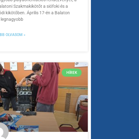
alatoni Szakmakikötőt a siófoki és a
di kikötőben. Április 17-én a Balaton
ó legnagyobb
BB OLVASOM »
HÍREK