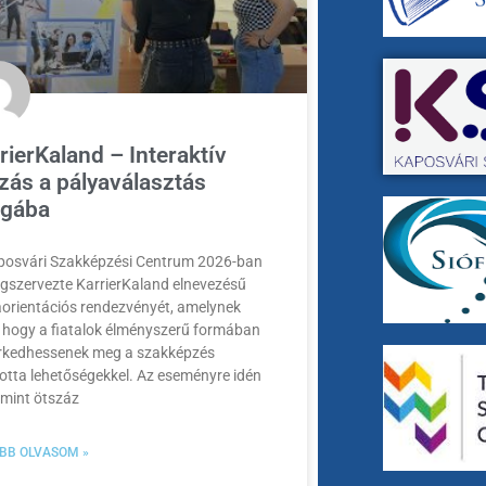
rierKaland – Interaktív
zás a pályaválasztás
ágába
posvári Szakképzési Centrum 2026-ban
gszervezte KarrierKaland elnevezésű
aorientációs rendezvényét, amelynek
, hogy a fiatalok élményszerű formában
rkedhessenek meg a szakképzés
otta lehetőségekkel. Az eseményre idén
 mint ötszáz
BB OLVASOM »