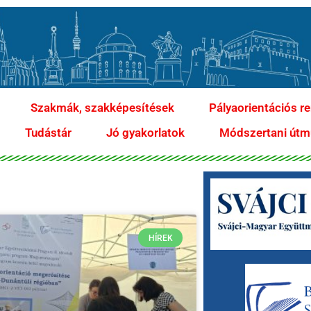
Szakmák, szakképesítések
Pályaorientációs r
Tudástár
Jó gyakorlatok
Módszertani útm
HÍREK