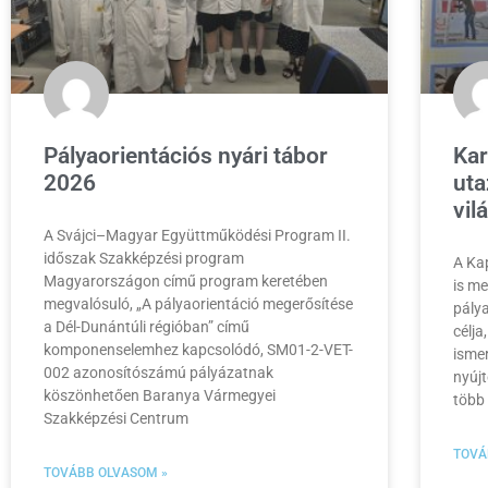
Pályaorientációs nyári tábor
Kar
2026
uta
vil
A Svájci–Magyar Együttműködési Program II.
időszak Szakképzési program
A Ka
Magyarországon című program keretében
is me
megvalósuló, „A pályaorientáció megerősítése
pály
a Dél-Dunántúli régióban” című
célja
komponenselemhez kapcsolódó, SM01-2-VET-
isme
002 azonosítószámú pályázatnak
nyújt
köszönhetően Baranya Vármegyei
több
Szakképzési Centrum
TOVÁ
TOVÁBB OLVASOM »